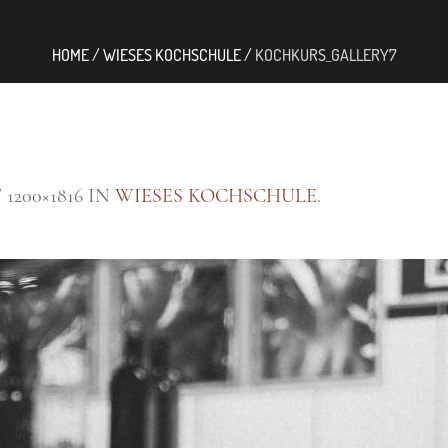
HOME
/
WIESES KOCHSCHULE
/
KOCHKURS_GALLERY7
1200×1816 IN
WIESES KOCHSCHULE
.