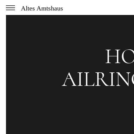
Altes Amtshaus
HO
AILRI