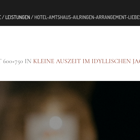
E
/
LEISTUNGEN
/
HOTEL-AMTSHAUS-AILRINGEN-ARRANGEMENT-LIEBE
 600×750 IN
KLEINE AUSZEIT IM IDYLLISCHEN J