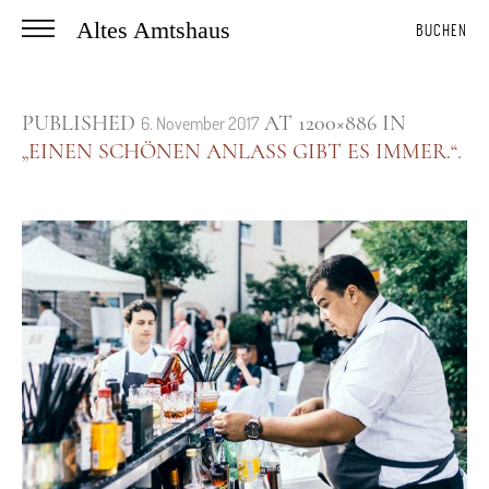
Altes Amtshaus
BUCHEN
PUBLISHED
AT 1200×886 IN
6. November 2017
„EINEN SCHÖNEN ANLASS GIBT ES IMMER.“
.