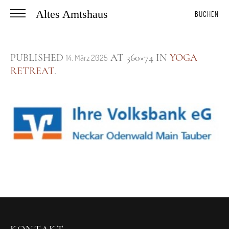
Altes Amtshaus
BUCHEN
PUBLISHED
AT 360×74 IN
YOGA
14. März 2025
RETREAT
.