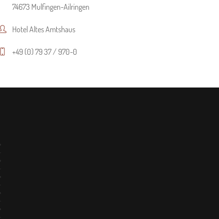
74673 Mulfingen-Ailringen
Hotel Altes Amtshaus
+49 (0) 79 37 / 970-0